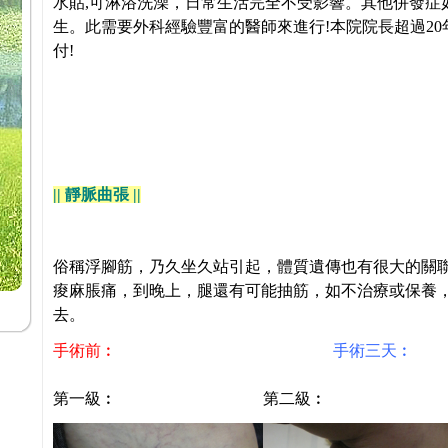
水貼,可淋浴洗澡，日常生活完全不受影響。其他併發症
生。此需要外科經驗豐富的醫師來進行!本院院長超過20
付!
|| 靜脈曲張 ||
俗稱浮腳筋，乃久坐久站引起，體質遺傳也有很大的關
痠麻脹痛，到晚上，腿還有可能抽筋，如不治療或保養
去。
手術前︰
手術三天︰
第一級︰
第二級︰