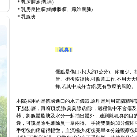
＊乳房腫瘤(乳癌)
＊乳房良性瘤(纖維腺瘤、纖維囊腫)
＊乳腺炎
|| 狐臭 ||
優點是傷口小(大約1公分)、疼痛少
管、術後恢復快,可照常工作,不用天
抑,若其中成分含鋁,更有致癌的風險。
本院採用的是德國進口的水刀儀器,原理是利用電腦精密
下脂肪層，再將頂漿腺(臭臭腺)刮除，過程當中不會傷
器，將腺體脂肪及水分一起抽出體外，達到除狐臭的目
囊，可說是除毛兼除臭一舉兩得。 手術雙側約30分鐘即
手術後的疼痛很輕微，血流極少,術後完畢30分鐘觀察