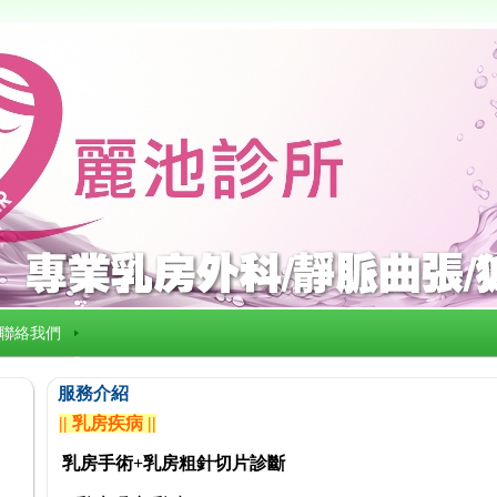
聯絡我們
服務介紹
|| 乳房疾病 ||
乳房
手術+乳房粗針切片診斷