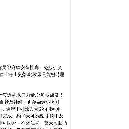
、採局部麻醉安全性高、免放引流
天噴止汗止臭劑,此效果只能暫時壓
計算過的水刀力量,分離皮膚及皮
及血管及神經，再藉由迷你吸引
的，過程中可除去大部份腋毛毛
可完成。約10天可拆線,手術中及
後即可回家，不必住院。當天會貼防