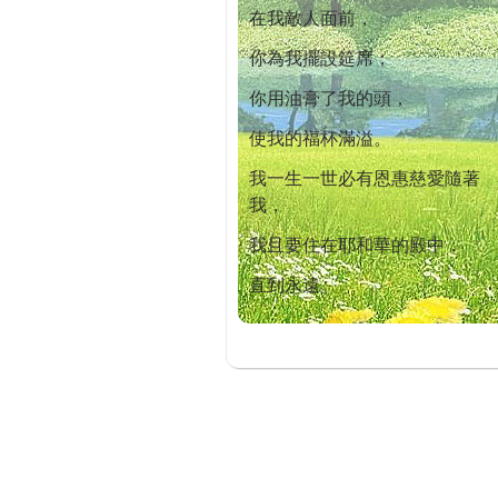
在我敵人面前，
你為我擺設筵席；
你用油膏了我的頭，
使我的福杯滿溢。
我一生一世必有恩惠慈愛隨著
我，
我且要住在耶和華的殿中，
直到永遠。