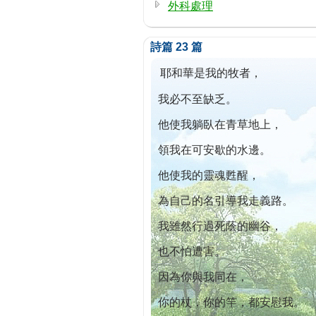
外科處理
詩篇 23 篇
耶和華是我的牧者，
我必不至缺乏。
他使我躺臥在青草地上，
領我在可安歇的水邊。
他使我的靈魂甦醒，
為自己的名引導我走義路。
我雖然行過死蔭的幽谷，
也不怕遭害。
因為你與我同在，
你的杖，你的竿，都安慰我。