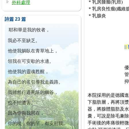
＊乳房腫瘤(乳癌)
外科處理
＊乳房良性瘤(纖維
＊乳腺炎
詩篇 23 篇
耶和華是我的牧者，
我必不至缺乏。
||
他使我躺臥在青草地上，
領我在可安歇的水邊。
優
他使我的靈魂甦醒，
管
抑
為自己的名引導我走義路。
我雖然行過死蔭的幽谷，
本院採用的是德國進
下脂肪層，再將頂漿
也不怕遭害。
器，將腺體脂肪及水
因為你與我同在，
囊，可說是除毛兼除
手術後的疼痛很輕微
你的杖，你的竿，都安慰我。