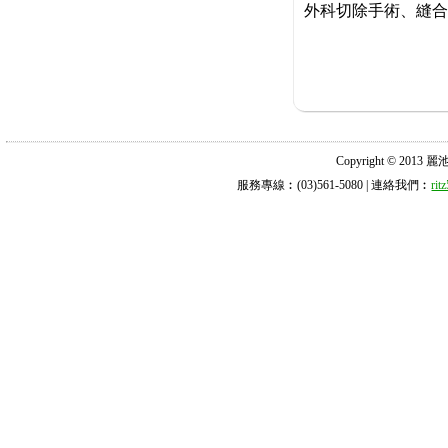
外科切除手術、縫合
Copyright © 2013 麗池診所
服務專線︰(03)561-5080 | 連絡我們︰
ri