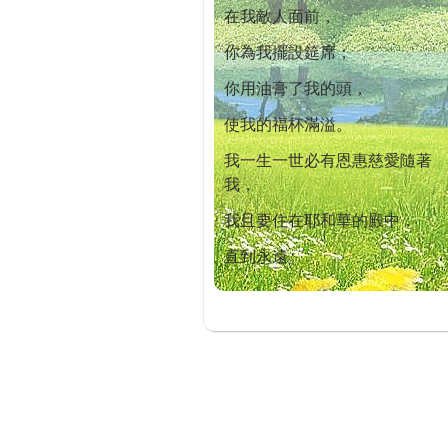
在我敵人面前，
你為我擺設筵席；
你用油膏了我的頭，
使我的福杯滿溢。
我一生一世必有恩惠慈愛隨著
我，
我且要住在耶和華的殿中，
直到永遠。