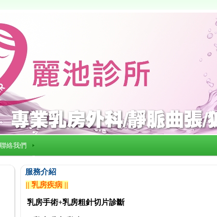
聯絡我們
服務介紹
|| 乳房疾病 ||
乳房
手術+乳房粗針切片診斷