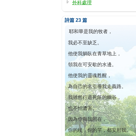
外科處理
詩篇 23 篇
耶和華是我的牧者，
我必不至缺乏。
他使我躺臥在青草地上，
領我在可安歇的水邊。
他使我的靈魂甦醒，
為自己的名引導我走義路。
我雖然行過死蔭的幽谷，
也不怕遭害。
因為你與我同在，
你的杖，你的竿，都安慰我。