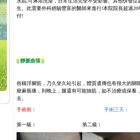
水貼,可淋浴洗澡，日常生活完全不受影響。其他併發症
生。此需要外科經驗豐富的醫師來進行!本院院長超過20
付!
|| 靜脈曲張 ||
俗稱浮腳筋，乃久坐久站引起，體質遺傳也有很大的關
痠麻脹痛，到晚上，腿還有可能抽筋，如不治療或保養
去。
手術前︰
手術三天︰
第一級︰
第二級︰