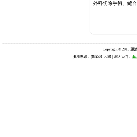
外科切除手術、縫合
Copyright © 2013 麗池診所
服務專線︰(03)561-5080 | 連絡我們︰
ri