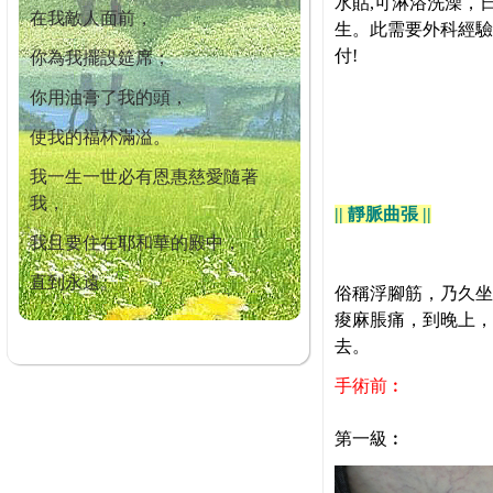
水貼,可淋浴洗澡，
在我敵人面前，
生。此需要外科經驗
付!
你為我擺設筵席；
你用油膏了我的頭，
使我的福杯滿溢。
我一生一世必有恩惠慈愛隨著
我，
|| 靜脈曲張 ||
我且要住在耶和華的殿中，
直到永遠。
俗稱浮腳筋，乃久坐
痠麻脹痛，到晚上，
去。
手術前︰
第一級︰