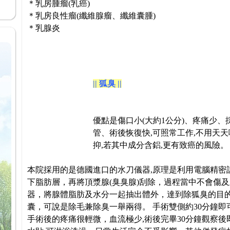
＊乳房腫瘤(乳癌)
＊乳房良性瘤(纖維腺瘤、纖維囊腫)
＊乳腺炎
|| 狐臭 ||
優點是傷口小(大約1公分)、疼痛少
管、術後恢復快,可照常工作,不用天
抑,若其中成分含鋁,更有致癌的風險。
本院採用的是德國進口的水刀儀器,原理是利用電腦精密
下脂肪層，再將頂漿腺(臭臭腺)刮除，過程當中不會傷
器，將腺體脂肪及水分一起抽出體外，達到除狐臭的目
囊，可說是除毛兼除臭一舉兩得。 手術雙側約30分鐘即
手術後的疼痛很輕微，血流極少,術後完畢30分鐘觀察