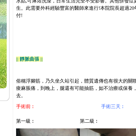
水貼,可淋浴洗澡，日常生活完全不受影響。其他併發症
生。此需要外科經驗豐富的醫師來進行!本院院長超過20
付!
|| 靜脈曲張 ||
俗稱浮腳筋，乃久坐久站引起，體質遺傳也有很大的關
痠麻脹痛，到晚上，腿還有可能抽筋，如不治療或保養
去。
手術前︰
手術三天︰
第一級︰
第二級︰