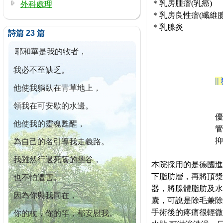
＊乳房腫瘤(乳癌)
外科處理
＊乳房良性瘤(纖維
＊乳腺炎
詩篇 23 篇
耶和華是我的牧者，
我必不至缺乏。
||
他使我躺臥在青草地上，
領我在可安歇的水邊。
優
他使我的靈魂甦醒，
管
抑
為自己的名引導我走義路。
我雖然行過死蔭的幽谷，
本院採用的是德國進
下脂肪層，再將頂漿
也不怕遭害。
器，將腺體脂肪及水
因為你與我同在，
囊，可說是除毛兼除
手術後的疼痛很輕微
你的杖，你的竿，都安慰我。