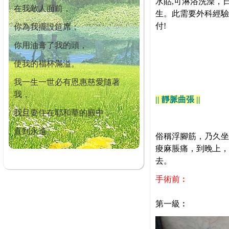
水貼,可淋浴洗澡，
在我敵人面前，
生。此需要外科經驗
付!
你為我擺設筵席；
你用油膏了我的頭，
使我的福杯滿溢。
我一生一世必有恩惠慈愛隨著
我，
|| 靜脈曲張 ||
我且要住在耶和華的殿中，
直到永遠。
俗稱浮腳筋，乃久坐
痠麻脹痛，到晚上，
去。
手術前︰
第一級︰