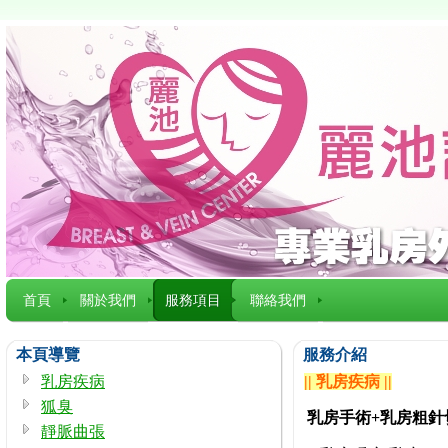
首頁
關於我們
服務項目
聯絡我們
本頁導覽
服務介紹
乳房疾病
|| 乳房疾病 ||
狐臭
乳房
手術+乳房粗針
靜脈曲張