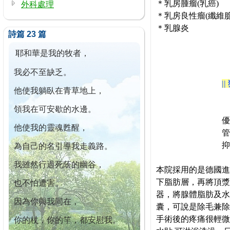
＊乳房腫瘤(乳癌)
外科處理
＊乳房良性瘤(纖維
＊乳腺炎
詩篇 23 篇
耶和華是我的牧者，
我必不至缺乏。
||
他使我躺臥在青草地上，
領我在可安歇的水邊。
優
他使我的靈魂甦醒，
管
抑
為自己的名引導我走義路。
我雖然行過死蔭的幽谷，
本院採用的是德國進
下脂肪層，再將頂漿
也不怕遭害。
器，將腺體脂肪及水
因為你與我同在，
囊，可說是除毛兼除
手術後的疼痛很輕微
你的杖，你的竿，都安慰我。