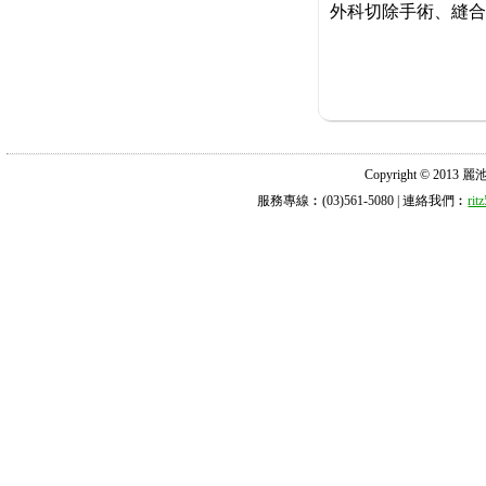
外科切除手術、縫合
Copyright © 2013 麗池診所
服務專線︰(03)561-5080 | 連絡我們︰
ri