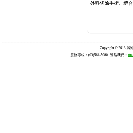
外科切除手術、縫合
Copyright © 2013 麗池診所
服務專線︰(03)561-5080 | 連絡我們︰
ri