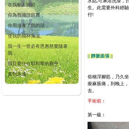
水貼,可淋浴洗澡，
在我敵人面前，
生。此需要外科經驗
付!
你為我擺設筵席；
你用油膏了我的頭，
使我的福杯滿溢。
我一生一世必有恩惠慈愛隨著
我，
|| 靜脈曲張 ||
我且要住在耶和華的殿中，
直到永遠。
俗稱浮腳筋，乃久坐
痠麻脹痛，到晚上，
去。
手術前︰
第一級︰