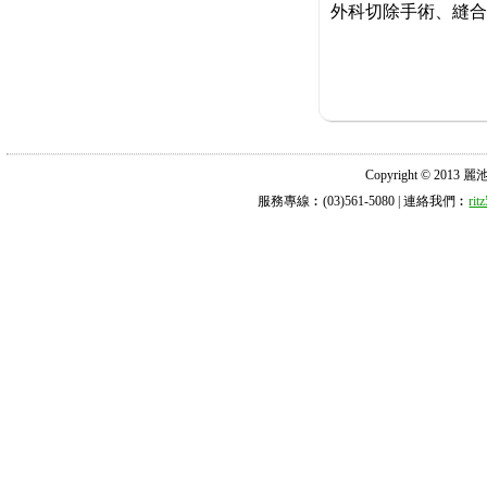
外科切除手術、縫合
Copyright © 2013 麗池診所
服務專線︰(03)561-5080 | 連絡我們︰
ri