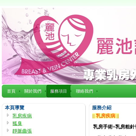
首頁
關於我們
服務項目
聯絡我們
本頁導覽
服務介紹
乳房疾病
|| 乳房疾病 ||
狐臭
乳房
手術+乳房粗針
靜脈曲張