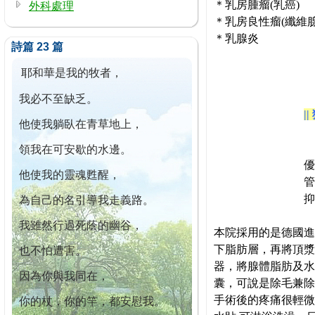
＊乳房腫瘤(乳癌)
外科處理
＊乳房良性瘤(纖維
＊乳腺炎
詩篇 23 篇
耶和華是我的牧者，
我必不至缺乏。
||
他使我躺臥在青草地上，
領我在可安歇的水邊。
優
他使我的靈魂甦醒，
管
抑
為自己的名引導我走義路。
我雖然行過死蔭的幽谷，
本院採用的是德國進
下脂肪層，再將頂漿
也不怕遭害。
器，將腺體脂肪及水
因為你與我同在，
囊，可說是除毛兼除
手術後的疼痛很輕微
你的杖，你的竿，都安慰我。