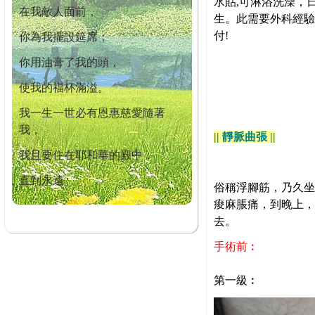
水貼,可淋浴洗澡，
在我敵人面前，
生。此需要外科經驗
付!
你為我擺設筵席；
你用油膏了我的頭，
使我的福杯滿溢。
我一生一世必有恩惠慈愛隨著
我，
|| 靜脈曲張 ||
我且要住在耶和華的殿中，
直到永遠。
俗稱浮腳筋，乃久坐
痠麻脹痛，到晚上，
去。
手術前︰
第一級︰