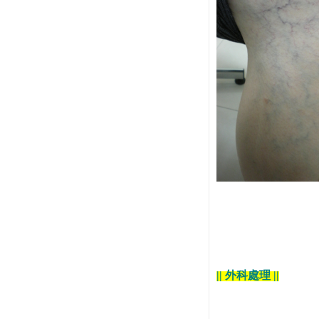
|| 外科處理 ||