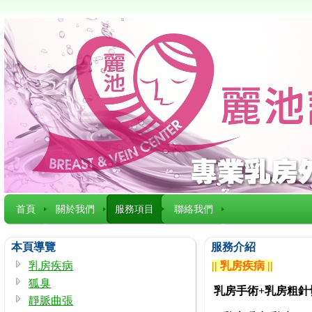
首頁
關於我們
服務項目
聯絡我們
本頁導覽
服務介紹
乳房疾病
|| 乳房疾病 ||
狐臭
乳房
手術+乳房粗針
靜脈曲張