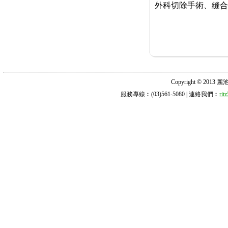
外科切除手術、縫合
Copyright © 2013 麗池診所
服務專線︰(03)561-5080 | 連絡我們︰
ri