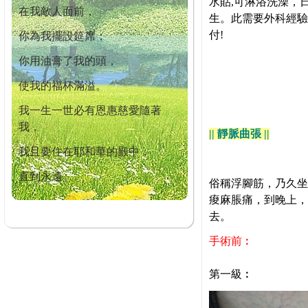
水貼,可淋浴洗澡，
在我敵人面前，
生。此需要外科經驗
付!
你為我擺設筵席；
你用油膏了我的頭，
使我的福杯滿溢。
我一生一世必有恩惠慈愛隨著
我，
|| 靜脈曲張 ||
我且要住在耶和華的殿中，
直到永遠。
俗稱浮腳筋，乃久坐
痠麻脹痛，到晚上，
去。
手術前︰
第一級︰