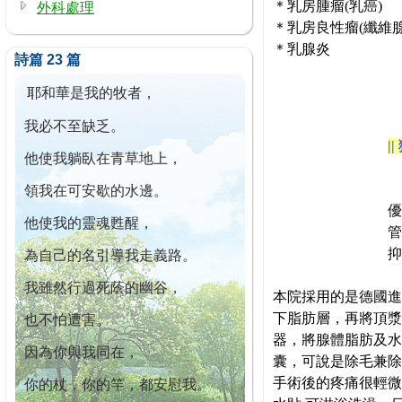
＊乳房腫瘤(乳癌)
外科處理
＊乳房良性瘤(纖維
＊乳腺炎
詩篇 23 篇
耶和華是我的牧者，
我必不至缺乏。
||
他使我躺臥在青草地上，
領我在可安歇的水邊。
優
他使我的靈魂甦醒，
管
抑
為自己的名引導我走義路。
我雖然行過死蔭的幽谷，
本院採用的是德國進
下脂肪層，再將頂漿
也不怕遭害。
器，將腺體脂肪及水
因為你與我同在，
囊，可說是除毛兼除
手術後的疼痛很輕微
你的杖，你的竿，都安慰我。