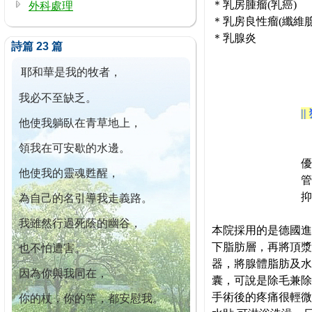
＊乳房腫瘤(乳癌)
外科處理
＊乳房良性瘤(纖維
＊乳腺炎
詩篇 23 篇
耶和華是我的牧者，
我必不至缺乏。
||
他使我躺臥在青草地上，
領我在可安歇的水邊。
優
他使我的靈魂甦醒，
管
抑
為自己的名引導我走義路。
我雖然行過死蔭的幽谷，
本院採用的是德國進
下脂肪層，再將頂漿
也不怕遭害。
器，將腺體脂肪及水
因為你與我同在，
囊，可說是除毛兼除
手術後的疼痛很輕微
你的杖，你的竿，都安慰我。