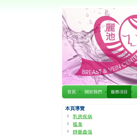
首頁
關於我們
服務項目
本頁導覽
乳房疾病
狐臭
靜脈曲張