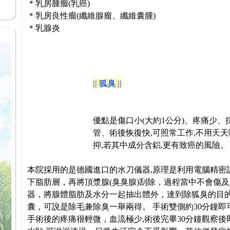
＊乳房腫瘤(乳癌)
＊乳房良性瘤(纖維腺瘤、纖維囊腫)
＊乳腺炎
|| 狐臭 ||
優點是傷口小(大約1公分)、疼痛少
管、術後恢復快,可照常工作,不用天
抑,若其中成分含鋁,更有致癌的風險。
本院採用的是德國進口的水刀儀器,原理是利用電腦精密
下脂肪層，再將頂漿腺(臭臭腺)刮除，過程當中不會傷
器，將腺體脂肪及水分一起抽出體外，達到除狐臭的目
囊，可說是除毛兼除臭一舉兩得。 手術雙側約30分鐘即
手術後的疼痛很輕微，血流極少,術後完畢30分鐘觀察