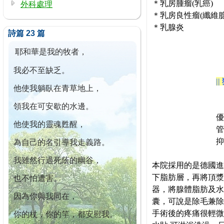
＊乳房腫瘤(乳癌)
外科處理
＊乳房良性瘤(纖維
＊乳腺炎
詩篇 23 篇
耶和華是我的牧者，
我必不至缺乏。
||
他使我躺臥在青草地上，
領我在可安歇的水邊。
優
他使我的靈魂甦醒，
管
抑
為自己的名引導我走義路。
我雖然行過死蔭的幽谷，
本院採用的是德國進
下脂肪層，再將頂漿
也不怕遭害。
器，將腺體脂肪及水
因為你與我同在，
囊，可說是除毛兼除
手術後的疼痛很輕微
你的杖，你的竿，都安慰我。