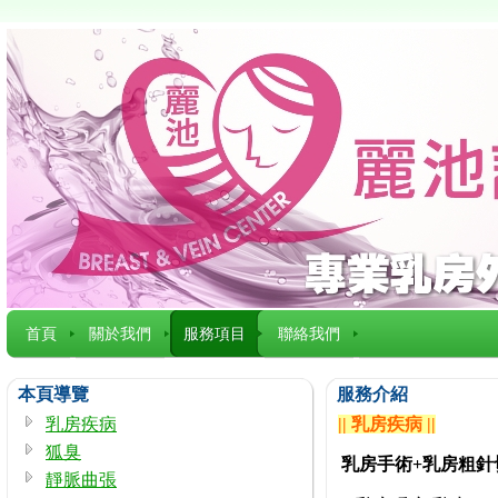
首頁
關於我們
服務項目
聯絡我們
本頁導覽
服務介紹
乳房疾病
|| 乳房疾病 ||
狐臭
乳房
手術+乳房粗針
靜脈曲張