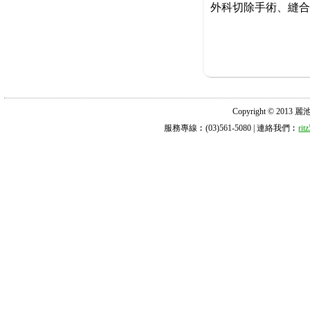
外科切除手術、縫合
Copyright © 2013 麗池診所
服務專線︰(03)561-5080 | 連絡我們︰
ri