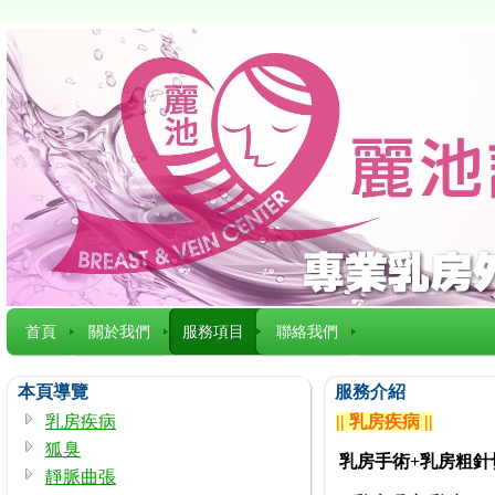
首頁
關於我們
服務項目
聯絡我們
本頁導覽
服務介紹
乳房疾病
|| 乳房疾病 ||
狐臭
乳房
手術+乳房粗針
靜脈曲張