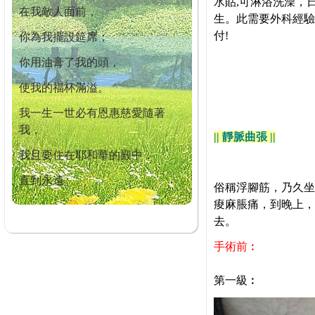
水貼,可淋浴洗澡，
在我敵人面前，
生。此需要外科經驗
付!
你為我擺設筵席；
你用油膏了我的頭，
使我的福杯滿溢。
我一生一世必有恩惠慈愛隨著
我，
|| 靜脈曲張 ||
我且要住在耶和華的殿中，
直到永遠。
俗稱浮腳筋，乃久坐
痠麻脹痛，到晚上，
去。
手術前︰
第一級︰