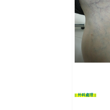
|| 外科處理 ||