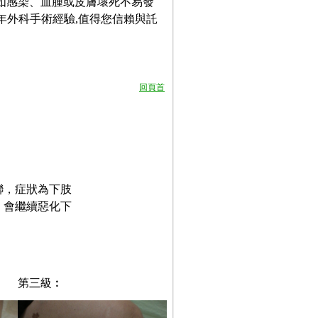
如感染、血腫或皮膚壞死不易發
年外科手術經驗,值得您信賴與託
回頁首
聯，症狀為下肢
，會繼續惡化下
第三級︰