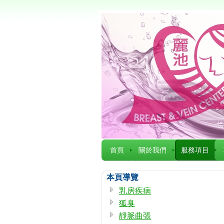
首頁
關於我們
服務項目
本頁導覽
乳房疾病
狐臭
靜脈曲張