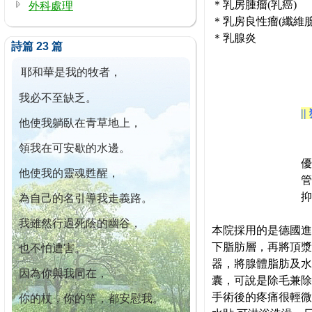
＊乳房腫瘤(乳癌)
外科處理
＊乳房良性瘤(纖維
＊乳腺炎
詩篇 23 篇
耶和華是我的牧者，
我必不至缺乏。
||
他使我躺臥在青草地上，
領我在可安歇的水邊。
優
他使我的靈魂甦醒，
管
抑
為自己的名引導我走義路。
我雖然行過死蔭的幽谷，
本院採用的是德國進
下脂肪層，再將頂漿
也不怕遭害。
器，將腺體脂肪及水
因為你與我同在，
囊，可說是除毛兼除
手術後的疼痛很輕微
你的杖，你的竿，都安慰我。