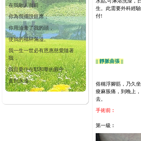
水貼,可淋浴洗澡，
在我敵人面前，
生。此需要外科經驗
付!
你為我擺設筵席；
你用油膏了我的頭，
使我的福杯滿溢。
我一生一世必有恩惠慈愛隨著
我，
|| 靜脈曲張 ||
我且要住在耶和華的殿中，
直到永遠。
俗稱浮腳筋，乃久坐
痠麻脹痛，到晚上，
去。
手術前︰
第一級︰