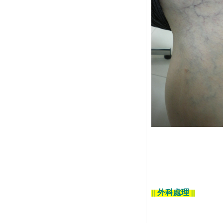
|| 外科處理 ||