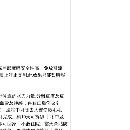
、採局部麻醉安全性高、免放引流
天噴止汗止臭劑,此效果只能暫時壓
計算過的水刀力量,分離皮膚及皮
及血管及神經，再藉由迷你吸引
的，過程中可除去大部份腋毛毛
可完成。約10天可拆線,手術中及
後即可回家，不必住院。當天會貼防