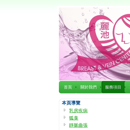
首頁
關於我們
服務項目
本頁導覽
乳房疾病
狐臭
靜脈曲張