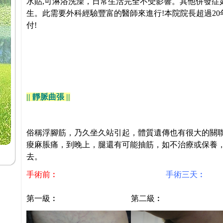
水貼,可淋浴洗澡，日常生活完全不受影響。其他併發症
生。此需要外科經驗豐富的醫師來進行!本院院長超過20
付!
|| 靜脈曲張 ||
俗稱浮腳筋，乃久坐久站引起，體質遺傳也有很大的關
痠麻脹痛，到晚上，腿還有可能抽筋，如不治療或保養
去。
手術前︰
手術三天︰
第一級︰
第二級︰