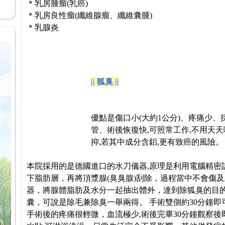
＊乳房腫瘤(乳癌)
＊乳房良性瘤(纖維腺瘤、纖維囊腫)
＊乳腺炎
|| 狐臭 ||
優點是傷口小(大約1公分)、疼痛少
管、術後恢復快,可照常工作,不用天
抑,若其中成分含鋁,更有致癌的風險。
本院採用的是德國進口的水刀儀器,原理是利用電腦精密
下脂肪層，再將頂漿腺(臭臭腺)刮除，過程當中不會傷
器，將腺體脂肪及水分一起抽出體外，達到除狐臭的目
囊，可說是除毛兼除臭一舉兩得。 手術雙側約30分鐘即
手術後的疼痛很輕微，血流極少,術後完畢30分鐘觀察