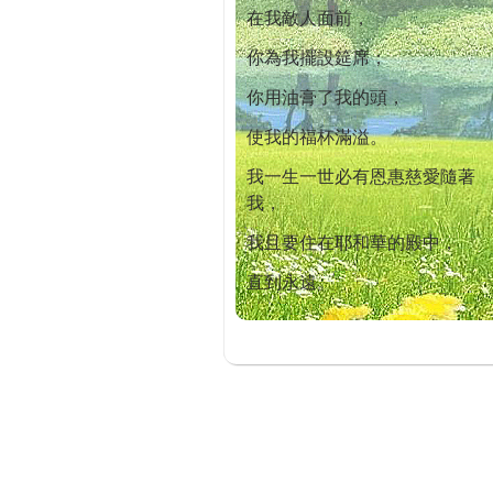
在我敵人面前，
你為我擺設筵席；
你用油膏了我的頭，
使我的福杯滿溢。
我一生一世必有恩惠慈愛隨著
我，
我且要住在耶和華的殿中，
直到永遠。