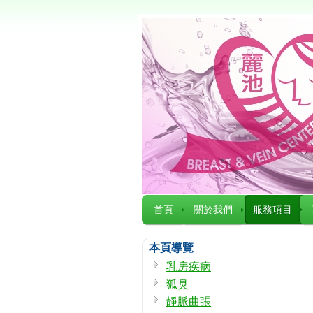
首頁
關於我們
服務項目
本頁導覽
乳房疾病
狐臭
靜脈曲張