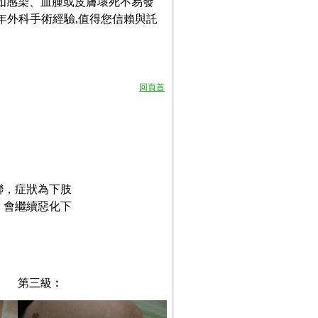
如感染、血腫或皮膚壞死不易發
年外科手術經驗,值得您信賴與託
回頁首
聯，症狀為下肢
，會繼續惡化下
第三級︰