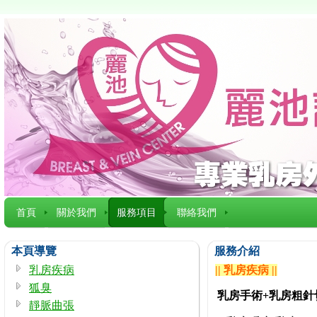
首頁
關於我們
服務項目
聯絡我們
本頁導覽
服務介紹
乳房疾病
|| 乳房疾病 ||
狐臭
乳房
手術+乳房粗針
靜脈曲張