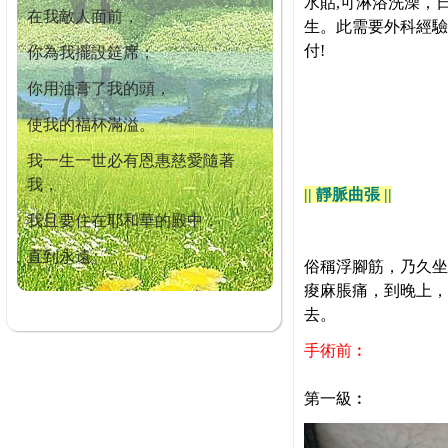
水貼,可淋浴洗澡，
在我敵人面前，
生。此需要外科經驗
付!
你為我擺設筵席；
你用油膏了我的頭，
使我的福杯滿溢。
我一生一世必有恩惠慈愛隨著
我，
|| 靜脈曲張 ||
我且要住在耶和華的殿中，
直到永遠。
俗稱浮腳筋，乃久坐
痠麻脹痛，到晚上，
去。
手術前︰
第一級︰