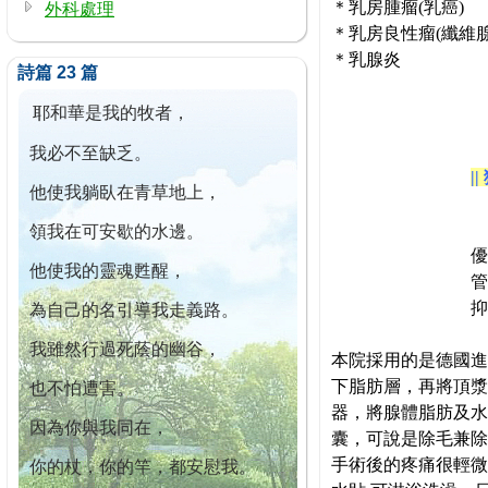
＊乳房腫瘤(乳癌)
外科處理
＊乳房良性瘤(纖維
＊乳腺炎
詩篇 23 篇
耶和華是我的牧者，
我必不至缺乏。
||
他使我躺臥在青草地上，
領我在可安歇的水邊。
優
他使我的靈魂甦醒，
管
抑
為自己的名引導我走義路。
我雖然行過死蔭的幽谷，
本院採用的是德國進
下脂肪層，再將頂漿
也不怕遭害。
器，將腺體脂肪及水
因為你與我同在，
囊，可說是除毛兼除
手術後的疼痛很輕微
你的杖，你的竿，都安慰我。