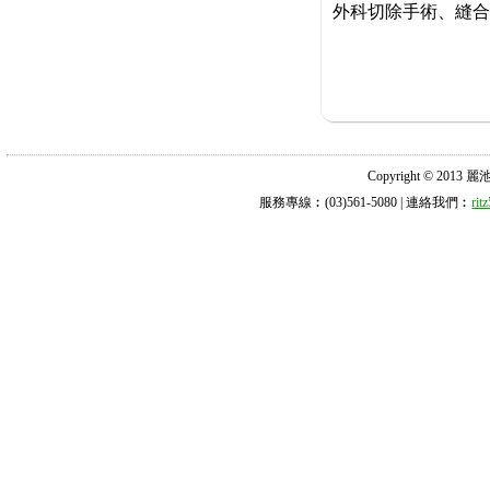
外科切除手術、縫合
Copyright © 2013 麗池診所
服務專線︰(03)561-5080 | 連絡我們︰
ri