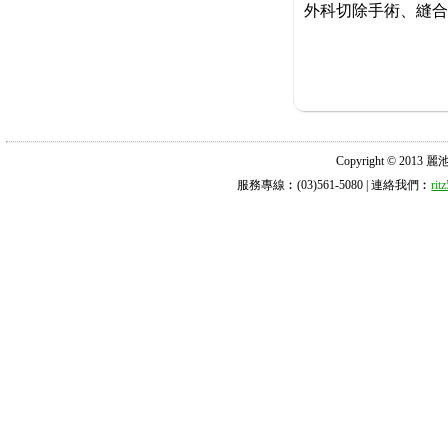
外科切除手術、縫合
Copyright © 2013 麗池診所
服務專線︰(03)561-5080 | 連絡我們︰
ri