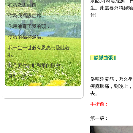
水貼,可淋浴洗澡，
在我敵人面前，
生。此需要外科經驗
付!
你為我擺設筵席；
你用油膏了我的頭，
使我的福杯滿溢。
我一生一世必有恩惠慈愛隨著
我，
|| 靜脈曲張 ||
我且要住在耶和華的殿中，
直到永遠。
俗稱浮腳筋，乃久坐
痠麻脹痛，到晚上，
去。
手術前︰
第一級︰