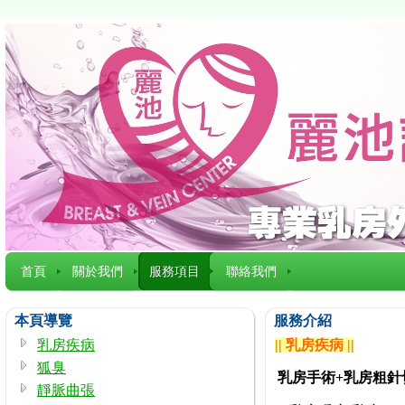
首頁
關於我們
服務項目
聯絡我們
本頁導覽
服務介紹
乳房疾病
|| 乳房疾病 ||
狐臭
乳房
手術+乳房粗針
靜脈曲張