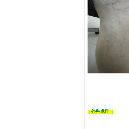
|| 外科處理 ||