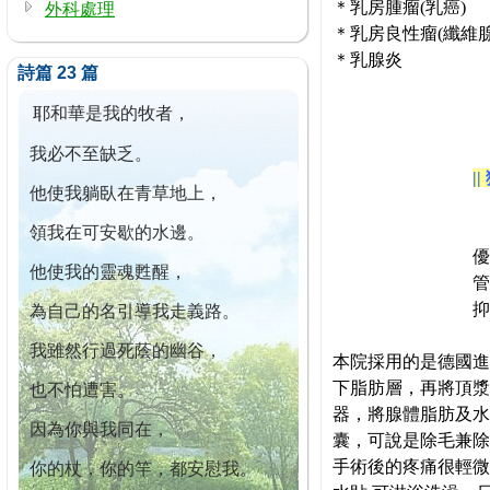
＊乳房腫瘤(乳癌)
外科處理
＊乳房良性瘤(纖維
＊乳腺炎
詩篇 23 篇
耶和華是我的牧者，
我必不至缺乏。
||
他使我躺臥在青草地上，
領我在可安歇的水邊。
優
他使我的靈魂甦醒，
管
抑
為自己的名引導我走義路。
我雖然行過死蔭的幽谷，
本院採用的是德國進
下脂肪層，再將頂漿
也不怕遭害。
器，將腺體脂肪及水
因為你與我同在，
囊，可說是除毛兼除
手術後的疼痛很輕微
你的杖，你的竿，都安慰我。