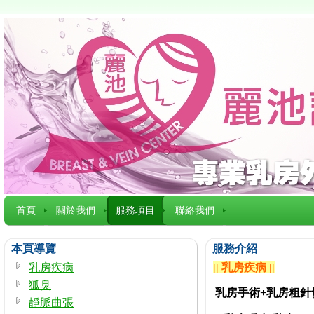
首頁
關於我們
服務項目
聯絡我們
本頁導覽
服務介紹
乳房疾病
|| 乳房疾病 ||
狐臭
乳房
手術+乳房粗針
靜脈曲張