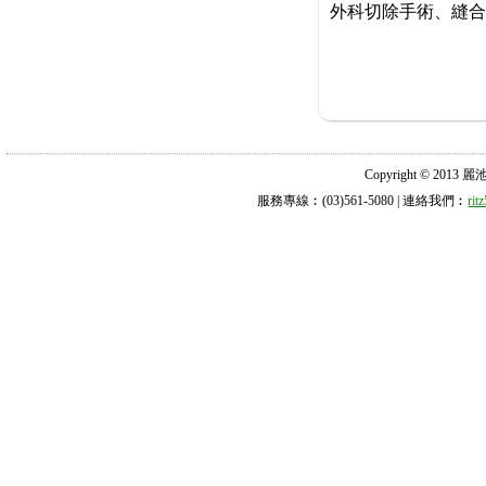
外科切除手術、縫合
Copyright © 2013 麗池診所
服務專線︰(03)561-5080 | 連絡我們︰
ri