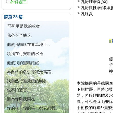
＊乳房腫瘤(乳癌)
外科處理
＊乳房良性瘤(纖維
＊乳腺炎
詩篇 23 篇
耶和華是我的牧者，
我必不至缺乏。
||
他使我躺臥在青草地上，
領我在可安歇的水邊。
優
他使我的靈魂甦醒，
管
抑
為自己的名引導我走義路。
我雖然行過死蔭的幽谷，
本院採用的是德國進
下脂肪層，再將頂漿
也不怕遭害。
器，將腺體脂肪及水
因為你與我同在，
囊，可說是除毛兼除
手術後的疼痛很輕微
你的杖，你的竿，都安慰我。