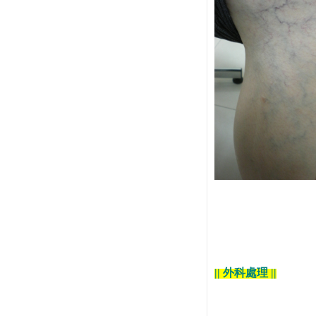
|| 外科處理 ||