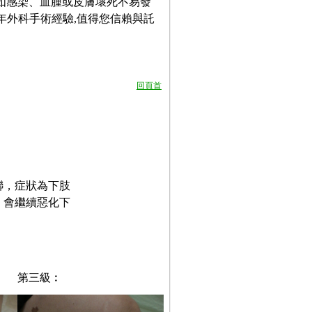
如感染、血腫或皮膚壞死不易發
年外科手術經驗,值得您信賴與託
回頁首
聯，症狀為下肢
，會繼續惡化下
第三級︰