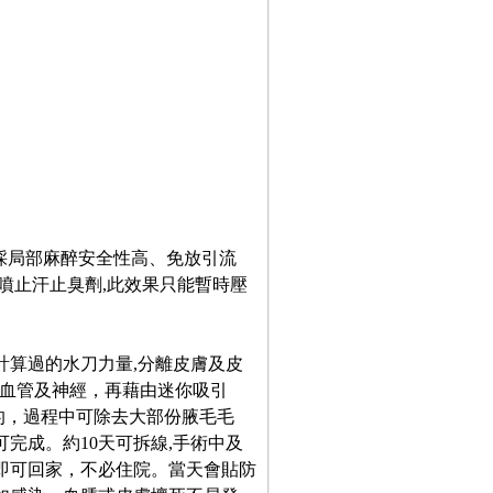
、採局部麻醉安全性高、免放引流
天噴止汗止臭劑,此效果只能暫時壓
計算過的水刀力量,分離皮膚及皮
及血管及神經，再藉由迷你吸引
的，過程中可除去大部份腋毛毛
可完成。約10天可拆線,手術中及
後即可回家，不必住院。當天會貼防