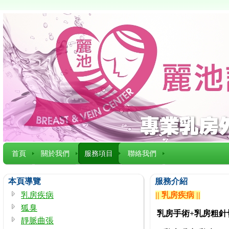
首頁
關於我們
服務項目
聯絡我們
本頁導覽
服務介紹
乳房疾病
|| 乳房疾病 ||
狐臭
乳房
手術+乳房粗針
靜脈曲張