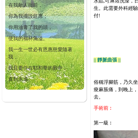
水貼,可淋浴洗澡，
在我敵人面前，
生。此需要外科經驗
付!
你為我擺設筵席；
你用油膏了我的頭，
使我的福杯滿溢。
我一生一世必有恩惠慈愛隨著
我，
|| 靜脈曲張 ||
我且要住在耶和華的殿中，
直到永遠。
俗稱浮腳筋，乃久坐
痠麻脹痛，到晚上，
去。
手術前︰
第一級︰