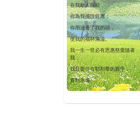
在我敵人面前，
你為我擺設筵席；
你用油膏了我的頭，
使我的福杯滿溢。
我一生一世必有恩惠慈愛隨著
我，
我且要住在耶和華的殿中，
直到永遠。