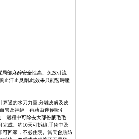
、採局部麻醉安全性高、免放引流
天噴止汗止臭劑,此效果只能暫時壓
計算過的水刀力量,分離皮膚及皮
及血管及神經，再藉由迷你吸引
的，過程中可除去大部份腋毛毛
可完成。約10天可拆線,手術中及
後即可回家，不必住院。當天會貼防