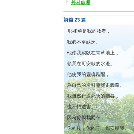
外科處理
詩篇 23 篇
耶和華是我的牧者，
我必不至缺乏。
他使我躺臥在青草地上，
領我在可安歇的水邊。
他使我的靈魂甦醒，
為自己的名引導我走義路。
我雖然行過死蔭的幽谷，
也不怕遭害。
因為你與我同在，
你的杖，你的竿，都安慰我。