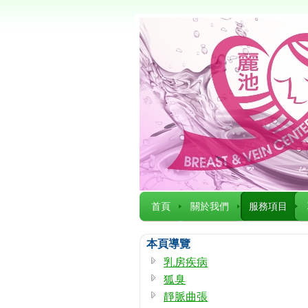
首頁
關於我們
服務項目
本頁導覽
乳房疾病
狐臭
靜脈曲張