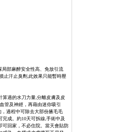
、採局部麻醉安全性高、免放引流
天噴止汗止臭劑,此效果只能暫時壓
計算過的水刀力量,分離皮膚及皮
及血管及神經，再藉由迷你吸引
的，過程中可除去大部份腋毛毛
可完成。約10天可拆線,手術中及
後即可回家，不必住院。當天會貼防