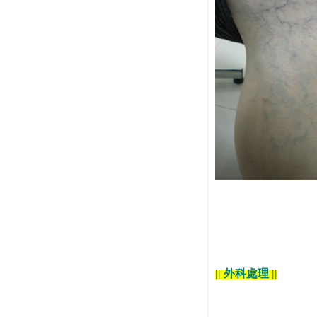
|| 外科處理 ||