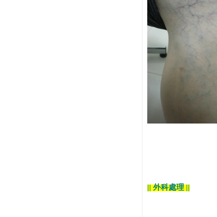
|| 外科處理 ||