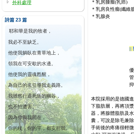
＊乳房腫瘤(乳癌)
外科處理
＊乳房良性瘤(纖維
＊乳腺炎
詩篇 23 篇
耶和華是我的牧者，
我必不至缺乏。
||
他使我躺臥在青草地上，
領我在可安歇的水邊。
優
他使我的靈魂甦醒，
管
抑
為自己的名引導我走義路。
我雖然行過死蔭的幽谷，
本院採用的是德國進
下脂肪層，再將頂漿
也不怕遭害。
器，將腺體脂肪及水
因為你與我同在，
囊，可說是除毛兼除
手術後的疼痛很輕微
你的杖，你的竿，都安慰我。