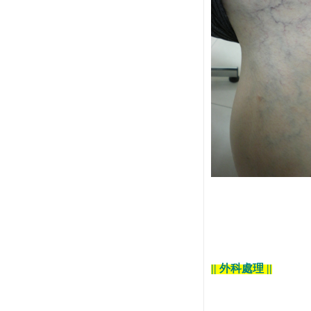
|| 外科處理 ||