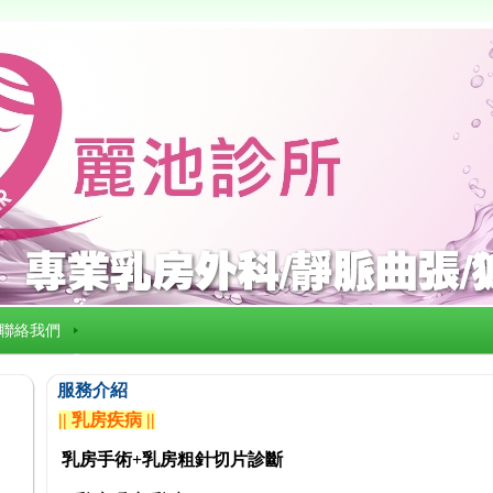
聯絡我們
服務介紹
|| 乳房疾病 ||
乳房
手術+乳房粗針切片診斷