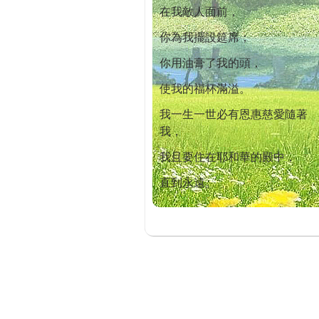
在我敵人面前，
你為我擺設筵席；
你用油膏了我的頭，
使我的福杯滿溢。
我一生一世必有恩惠慈愛隨著
我，
我且要住在耶和華的殿中，
直到永遠。