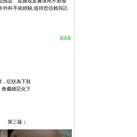
如感染、血腫或皮膚壞死不易發
年外科手術經驗,值得您信賴與託
回頁首
聯，症狀為下肢
，會繼續惡化下
第三級︰