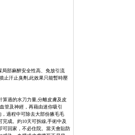
、採局部麻醉安全性高、免放引流
天噴止汗止臭劑,此效果只能暫時壓
計算過的水刀力量,分離皮膚及皮
及血管及神經，再藉由迷你吸引
的，過程中可除去大部份腋毛毛
可完成。約10天可拆線,手術中及
後即可回家，不必住院。當天會貼防