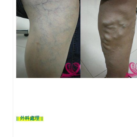
|| 外科處理 ||