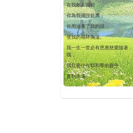
在我敵人面前，
你為我擺設筵席；
你用油膏了我的頭，
使我的福杯滿溢。
我一生一世必有恩惠慈愛隨著
我，
我且要住在耶和華的殿中，
直到永遠。