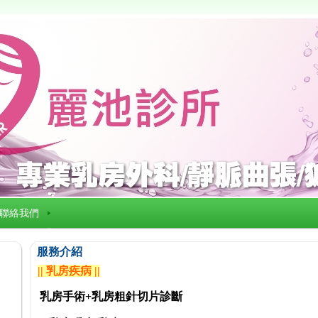
聯絡我們
服務介紹
|| 乳房疾病 ||
乳房
手術+乳房粗針切片診斷