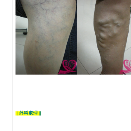
|| 外科處理 ||