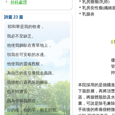
＊乳房腫瘤(乳癌)
外科處理
＊乳房良性瘤(纖維
＊乳腺炎
詩篇 23 篇
耶和華是我的牧者，
我必不至缺乏。
||
他使我躺臥在青草地上，
領我在可安歇的水邊。
優
他使我的靈魂甦醒，
管
抑
為自己的名引導我走義路。
我雖然行過死蔭的幽谷，
本院採用的是德國進
下脂肪層，再將頂漿
也不怕遭害。
器，將腺體脂肪及水
因為你與我同在，
囊，可說是除毛兼除
手術後的疼痛很輕微
你的杖，你的竿，都安慰我。