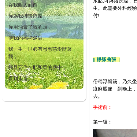
水貼,可淋浴洗澡，
在我敵人面前，
生。此需要外科經驗
付!
你為我擺設筵席；
你用油膏了我的頭，
使我的福杯滿溢。
我一生一世必有恩惠慈愛隨著
我，
|| 靜脈曲張 ||
我且要住在耶和華的殿中，
直到永遠。
俗稱浮腳筋，乃久坐
痠麻脹痛，到晚上，
去。
手術前︰
第一級︰