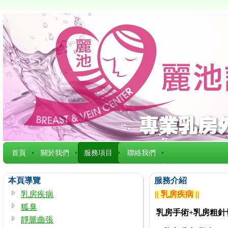
首頁
關於我們
服務項目
聯絡我們
本頁導覽
服務介紹
乳房疾病
|| 乳房疾病 ||
狐臭
乳房
手術+乳房粗針
靜脈曲張