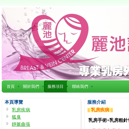
首頁
關於我們
服務項目
聯絡我們
本頁導覽
服務介紹
乳房疾病
|| 乳房疾病 ||
狐臭
乳房
手術+乳房粗針
靜脈曲張