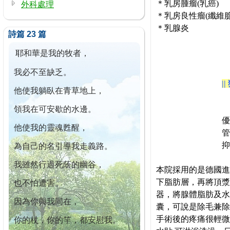
＊乳房腫瘤(乳癌)
外科處理
＊乳房良性瘤(纖維
＊乳腺炎
詩篇 23 篇
耶和華是我的牧者，
我必不至缺乏。
||
他使我躺臥在青草地上，
領我在可安歇的水邊。
優
他使我的靈魂甦醒，
管
抑
為自己的名引導我走義路。
我雖然行過死蔭的幽谷，
本院採用的是德國進
下脂肪層，再將頂漿
也不怕遭害。
器，將腺體脂肪及水
因為你與我同在，
囊，可說是除毛兼除
手術後的疼痛很輕微
你的杖，你的竿，都安慰我。