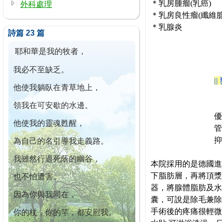
＊乳房腫瘤(乳癌)
外科處理
＊乳房良性瘤(纖維
＊乳腺炎
詩篇 23 篇
耶和華是我的牧者，
我必不至缺乏。
||
他使我躺臥在青草地上，
領我在可安歇的水邊。
優
他使我的靈魂甦醒，
管
抑
為自己的名引導我走義路。
我雖然行過死蔭的幽谷，
本院採用的是德國進
下脂肪層，再將頂漿
也不怕遭害。
器，將腺體脂肪及水
因為你與我同在，
囊，可說是除毛兼除
手術後的疼痛很輕微
你的杖，你的竿，都安慰我。