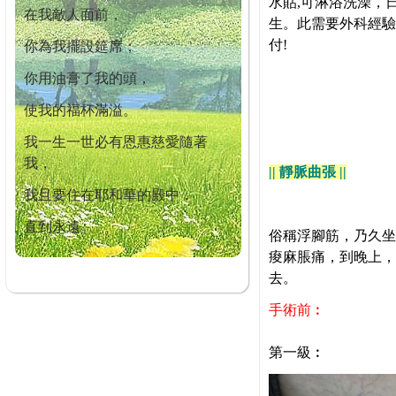
水貼,可淋浴洗澡，
在我敵人面前，
生。此需要外科經驗
付!
你為我擺設筵席；
你用油膏了我的頭，
使我的福杯滿溢。
我一生一世必有恩惠慈愛隨著
我，
|| 靜脈曲張 ||
我且要住在耶和華的殿中，
直到永遠。
俗稱浮腳筋，乃久坐
痠麻脹痛，到晚上，
去。
手術前︰
第一級︰