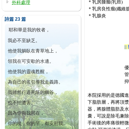
＊乳房腫瘤(乳癌)
外科處理
＊乳房良性瘤(纖維
＊乳腺炎
詩篇 23 篇
耶和華是我的牧者，
我必不至缺乏。
||
他使我躺臥在青草地上，
領我在可安歇的水邊。
優
他使我的靈魂甦醒，
管
抑
為自己的名引導我走義路。
我雖然行過死蔭的幽谷，
本院採用的是德國進
下脂肪層，再將頂漿
也不怕遭害。
器，將腺體脂肪及水
因為你與我同在，
囊，可說是除毛兼除
手術後的疼痛很輕微
你的杖，你的竿，都安慰我。