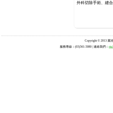
外科切除手術、縫合
Copyright © 2013 麗池診所
服務專線︰(03)561-5080 | 連絡我們︰
ri