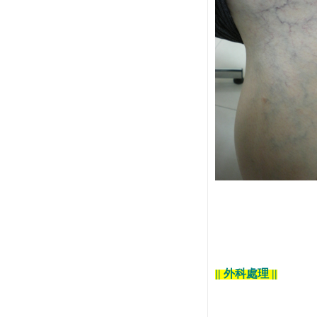
|| 外科處理 ||