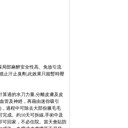
、採局部麻醉安全性高、免放引流
天噴止汗止臭劑,此效果只能暫時壓
計算過的水刀力量,分離皮膚及皮
及血管及神經，再藉由迷你吸引
的，過程中可除去大部份腋毛毛
可完成。約10天可拆線,手術中及
後即可回家，不必住院。當天會貼防