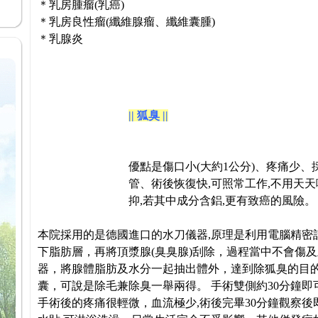
＊乳房腫瘤(乳癌)
＊乳房良性瘤(纖維腺瘤、纖維囊腫)
＊乳腺炎
|| 狐臭 ||
優點是傷口小(大約1公分)、疼痛少
管、術後恢復快,可照常工作,不用天
抑,若其中成分含鋁,更有致癌的風險。
本院採用的是德國進口的水刀儀器,原理是利用電腦精密
下脂肪層，再將頂漿腺(臭臭腺)刮除，過程當中不會傷
器，將腺體脂肪及水分一起抽出體外，達到除狐臭的目
囊，可說是除毛兼除臭一舉兩得。 手術雙側約30分鐘即
手術後的疼痛很輕微，血流極少,術後完畢30分鐘觀察