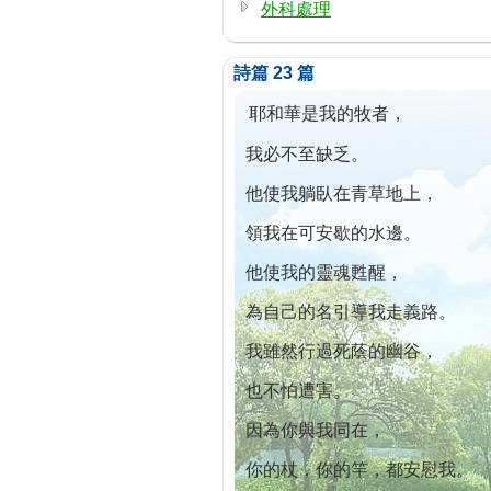
外科處理
詩篇 23 篇
耶和華是我的牧者，
我必不至缺乏。
他使我躺臥在青草地上，
領我在可安歇的水邊。
他使我的靈魂甦醒，
為自己的名引導我走義路。
我雖然行過死蔭的幽谷，
也不怕遭害。
因為你與我同在，
你的杖，你的竿，都安慰我。