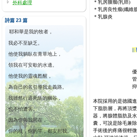
＊乳房腫瘤(乳癌)
外科處理
＊乳房良性瘤(纖維
＊乳腺炎
詩篇 23 篇
耶和華是我的牧者，
我必不至缺乏。
||
他使我躺臥在青草地上，
領我在可安歇的水邊。
優
他使我的靈魂甦醒，
管
抑
為自己的名引導我走義路。
我雖然行過死蔭的幽谷，
本院採用的是德國進
下脂肪層，再將頂漿
也不怕遭害。
器，將腺體脂肪及水
因為你與我同在，
囊，可說是除毛兼除
手術後的疼痛很輕微
你的杖，你的竿，都安慰我。