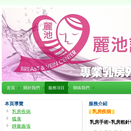
首頁
關於我們
服務項目
聯絡我們
本頁導覽
服務介紹
乳房疾病
|| 乳房疾病 ||
狐臭
乳房
手術+乳房粗針
靜脈曲張