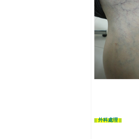
|| 外科處理 ||