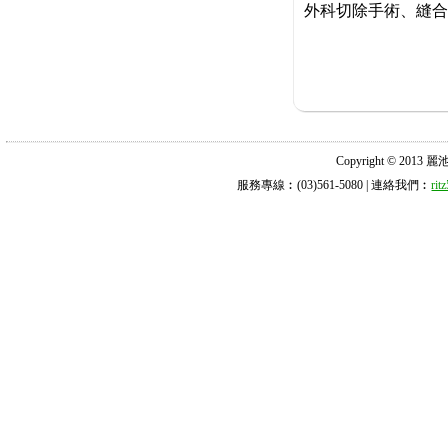
外科切除手術、縫合
Copyright © 2013 麗池診所
服務專線︰(03)561-5080 | 連絡我們︰
ri