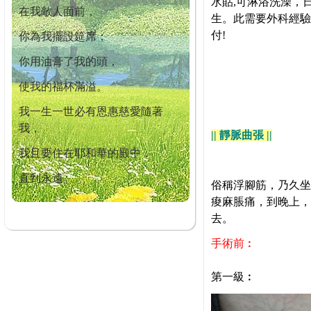
水貼,可淋浴洗澡，
在我敵人面前，
生。此需要外科經驗
付!
你為我擺設筵席；
你用油膏了我的頭，
使我的福杯滿溢。
我一生一世必有恩惠慈愛隨著
我，
|| 靜脈曲張 ||
我且要住在耶和華的殿中，
直到永遠。
俗稱浮腳筋，乃久坐
痠麻脹痛，到晚上，
去。
手術前︰
第一級︰