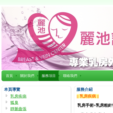
首頁
關於我們
服務項目
聯絡我們
本頁導覽
服務介紹
乳房疾病
|| 乳房疾病 ||
狐臭
乳房
手術+乳房粗針
靜脈曲張