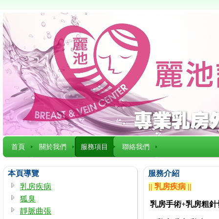
首頁
關於我們
服務項目
聯絡我們
本頁導覽
服務介紹
乳房疾病
|| 乳房疾病 ||
狐臭
乳房
手術+乳房粗針
靜脈曲張