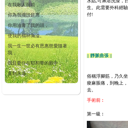
水貼,可淋浴洗澡，
在我敵人面前，
生。此需要外科經驗
付!
你為我擺設筵席；
你用油膏了我的頭，
使我的福杯滿溢。
我一生一世必有恩惠慈愛隨著
我，
|| 靜脈曲張 ||
我且要住在耶和華的殿中，
直到永遠。
俗稱浮腳筋，乃久坐
痠麻脹痛，到晚上，
去。
手術前︰
第一級︰