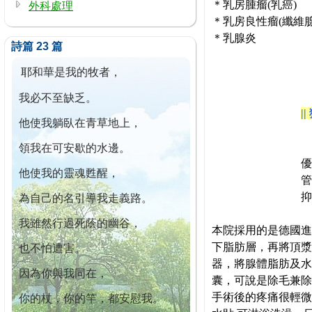
＊乳房腫瘤(乳癌)
外科處理
＊乳房良性瘤(纖維
＊乳腺炎
詩篇 23 篇
耶和華是我的牧者，
我必不至缺乏。
||
他使我躺臥在青草地上，
領我在可安歇的水邊。
優
他使我的靈魂甦醒，
管
抑
為自己的名引導我走義路。
我雖然行過死蔭的幽谷，
本院採用的是德國進
下脂肪層，再將頂漿
也不怕遭害。
器，將腺體脂肪及水
因為你與我同在，
囊，可說是除毛兼除
手術後的疼痛很輕微
你的杖，你的竿，都安慰我。