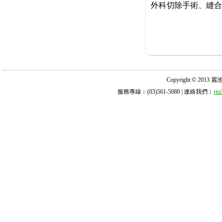
外科切除手術、縫合
Copyright © 2013 麗池診所
服務專線︰(03)561-5080 | 連絡我們︰
ri