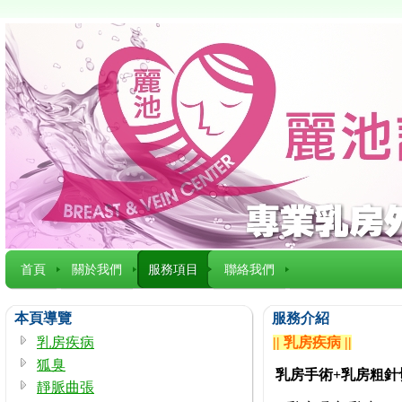
首頁
關於我們
服務項目
聯絡我們
本頁導覽
服務介紹
乳房疾病
|| 乳房疾病 ||
狐臭
乳房
手術+乳房粗針
靜脈曲張