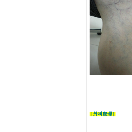
|| 外科處理 ||