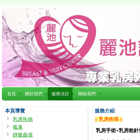
首頁
關於我們
服務項目
聯絡我們
本頁導覽
服務介紹
乳房疾病
|| 乳房疾病 ||
狐臭
乳房
手術+乳房粗針
靜脈曲張