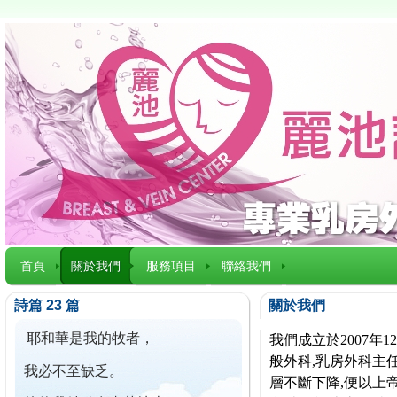
首頁
關於我們
服務項目
聯絡我們
詩篇 23 篇
關於我們
耶和華是我的牧者，
我們成立於2007
般外科,乳房外科主任
我必不至缺乏。
層不斷下降,便以上