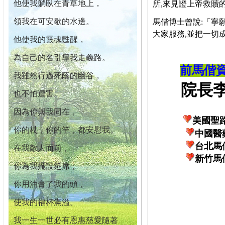
他使我躺臥在青草地上，
所,來見證上帝救贖
領我在可安歇的水邊。
馬偕博士曾說:「寧
大家服務,並把一切
他使我的靈魂甦醒，
為自己的名引導我走義路。
前馬偕
我雖然行過死蔭的幽谷，
院長李柏
也不怕遭害。
因為你與我同在，
美國聖
你的杖，你的竿，都安慰我。
中國醫
台北馬
在我敵人面前，
新竹馬
你為我擺設筵席；
你用油膏了我的頭，
使我的福杯滿溢。
我一生一世必有恩惠慈愛隨著